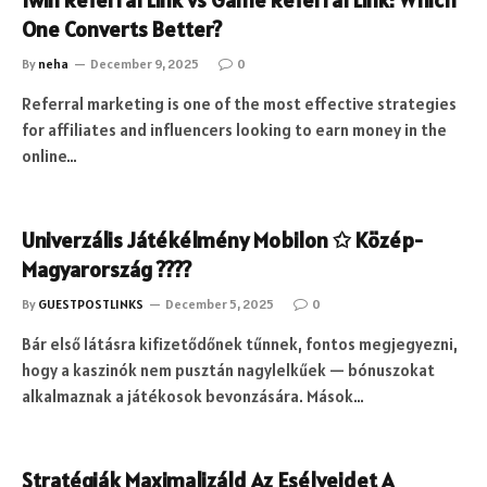
1win Referral Link vs Game Referral Link: Which
One Converts Better?
By
neha
December 9, 2025
0
Referral marketing is one of the most effective strategies
for affiliates and influencers looking to earn money in the
online…
Univerzális Játékélmény Mobilon ✩ Közép-
Magyarország ????️
By
GUESTPOSTLINKS
December 5, 2025
0
Bár első látásra kifizetődőnek tűnnek, fontos megjegyezni,
hogy a kaszinók nem pusztán nagylelkűek — bónuszokat
alkalmaznak a játékosok bevonzására. Mások…
Stratégiák Maximalizáld Az Esélyeidet A