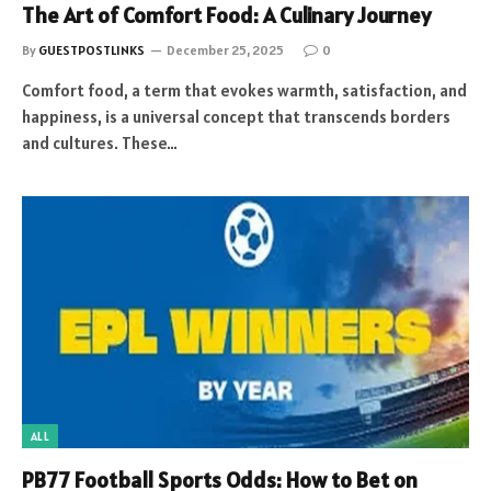
The Art of Comfort Food: A Culinary Journey
By
GUESTPOSTLINKS
December 25, 2025
0
Comfort food, a term that evokes warmth, satisfaction, and
happiness, is a universal concept that transcends borders
and cultures. These…
ALL
PB77 Football Sports Odds: How to Bet on