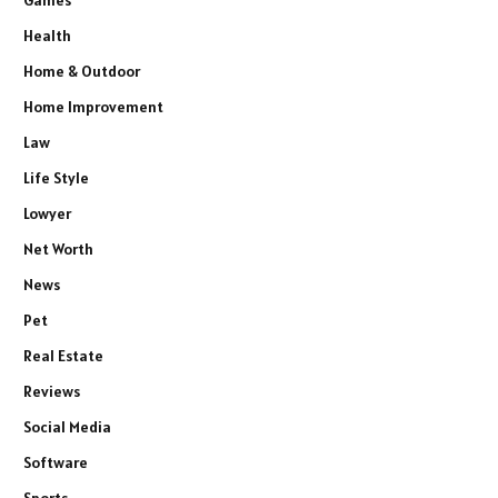
Games
Health
Home & Outdoor
Home Improvement
Law
Life Style
Lowyer
Net Worth
News
Pet
Real Estate
Reviews
Social Media
Software