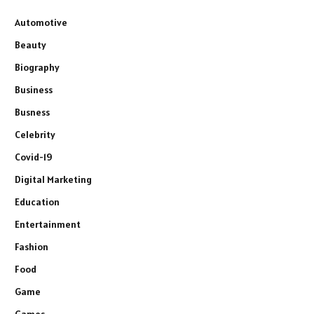
Automotive
Beauty
Biography
Business
Busness
Celebrity
Covid-19
Digital Marketing
Education
Entertainment
Fashion
Food
Game