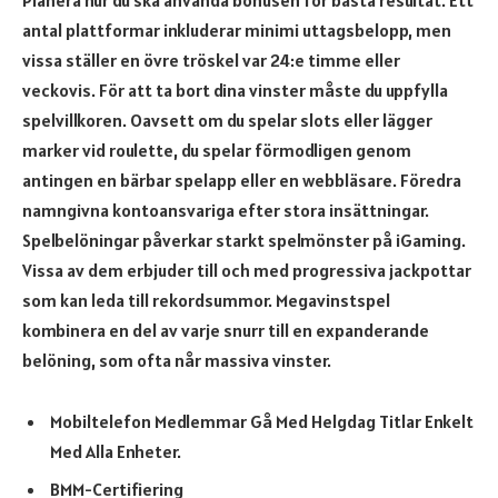
antal plattformar inkluderar minimi uttagsbelopp, men
vissa ställer en övre tröskel var 24:e timme eller
veckovis. För att ta bort dina vinster måste du uppfylla
spelvillkoren. Oavsett om du spelar slots eller lägger
marker vid roulette, du spelar förmodligen genom
antingen en bärbar spelapp eller en webbläsare. Föredra
namngivna kontoansvariga efter stora insättningar.
Spelbelöningar påverkar starkt spelmönster på iGaming.
Vissa av dem erbjuder till och med progressiva jackpottar
som kan leda till rekordsummor. Megavinstspel
kombinera en del av varje snurr till en expanderande
belöning, som ofta når massiva vinster.
Mobiltelefon Medlemmar Gå Med Helgdag Titlar Enkelt
Med Alla Enheter.
BMM-Certifiering