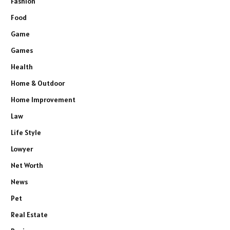
Fashion
Food
Game
Games
Health
Home & Outdoor
Home Improvement
Law
Life Style
Lowyer
Net Worth
News
Pet
Real Estate