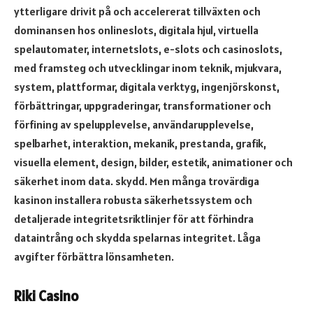
ytterligare drivit på och accelererat tillväxten och
dominansen hos onlineslots, digitala hjul, virtuella
spelautomater, internetslots, e-slots och casinoslots,
med framsteg och utvecklingar inom teknik, mjukvara,
system, plattformar, digitala verktyg, ingenjörskonst,
förbättringar, uppgraderingar, transformationer och
förfining av spelupplevelse, användarupplevelse,
spelbarhet, interaktion, mekanik, prestanda, grafik,
visuella element, design, bilder, estetik, animationer och
säkerhet inom data. skydd. Men många trovärdiga
kasinon installera robusta säkerhetssystem och
detaljerade integritetsriktlinjer för att förhindra
dataintrång och skydda spelarnas integritet. Låga
avgifter förbättra lönsamheten.
Riki Casino