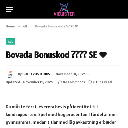
Home
»
All
»
Bovada Bonuskod ???? SE ♥️
ALL
Bovada Bonuskod ???? SE ♥️
By
GUESTPOSTLINKS
November 18, 2025
Updated:
November 19, 2025
No Comments
8 Mins Read
Du måste först leverera bevis på identitet till
kundsupporten. Spel med hög procentuell fördel är mer
gynnsamma, medan titlar med låg avkastning erbjuder