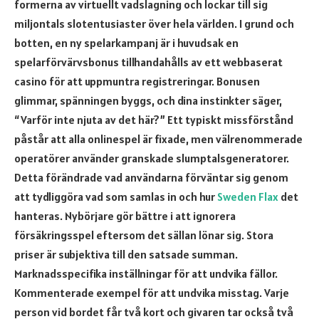
formerna av virtuellt vadslagning och lockar till sig
miljontals slotentusiaster över hela världen. I grund och
botten, en ny spelarkampanj är i huvudsak en
spelarförvärvsbonus tillhandahålls av ett webbaserat
casino för att uppmuntra registreringar. Bonusen
glimmar, spänningen byggs, och dina instinkter säger,
“Varför inte njuta av det här?” Ett typiskt missförstånd
påstår att alla onlinespel är fixade, men välrenommerade
operatörer använder granskade slumptalsgeneratorer.
Detta förändrade vad användarna förväntar sig genom
att tydliggöra vad som samlas in och hur
Sweden Flax
det
hanteras. Nybörjare gör bättre i att ignorera
försäkringsspel eftersom det sällan lönar sig. Stora
priser är subjektiva till den satsade summan.
Marknadsspecifika inställningar för att undvika fällor.
Kommenterade exempel för att undvika misstag. Varje
person vid bordet får två kort och givaren tar också två