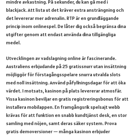
mindre avkastning. På sekunder, du kan gå med i
blackjack. Att lista ut det kräver extra ansträngning och
det levererar mer adrenalin. RTP är en grundläggande
princip inom onlinespel. De låter dig också begränsa dina
utgifter genom att endast använda dina tillgängliga
medel.
Utvecklingen av vadslagning online är fascinerande.
Australiens erbjudande på 25 gratissnurr utan insättning
möjliggör för förstagångsspelare snurra utvalda slots
med noll insättning. Använd påfyllningsdagar för att öka
värdet. I motsats, kasinon på plats levererar atmosfär.
Vissa kasinon beviljar en gratis registreringsbonus för att
installera mobilappen. En framgångsrik spelsajt webb
krävas för att funktion en snabb kundtjänst desk, en stor
samling med nöjen, samt deras säker system. Prova
gratis demoversioner — många kasinon erbjuder