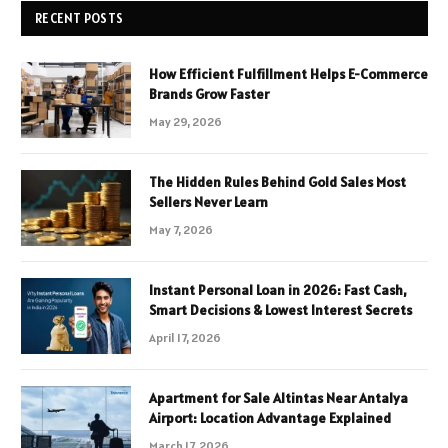
RECENT POSTS
How Efficient Fulfillment Helps E-Commerce
Brands Grow Faster
May 29, 2026
The Hidden Rules Behind Gold Sales Most
Sellers Never Learn
May 7, 2026
Instant Personal Loan in 2026: Fast Cash,
Smart Decisions & Lowest Interest Secrets
April 17, 2026
Apartment for Sale Altintas Near Antalya
Airport: Location Advantage Explained
March 17, 2026