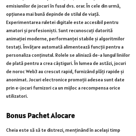
emisiunilor de jocuri în fusul dvs. orar. În cele din urmă,
opțiunea mai bună depinde de stilul de viață.
Experimentarea ruletei digitale este accesibil pentru
amatori și profesioniști. Sunt recunoscuți datorită
animației moderne, performanței stabile și algoritmilor
testați. Învățare automată alimentează funcții pentru a
personaliza conținutul. Rolele se aliniază de-a lungul liniilor
de plată pentru a crea câștiguri. În lumea de astăzi, jocuri
de noroc Web3 au crescut rapid, furnizând plăți rapide și
anonimat. Jocuri electronice promoții adesea sunt date
prin e-jocuri furnizori ca un mijloc a recompensa orice
utilizatori.
Bonus Pachet Alocare
Cheia este să să te distrezi, menținând în același timp