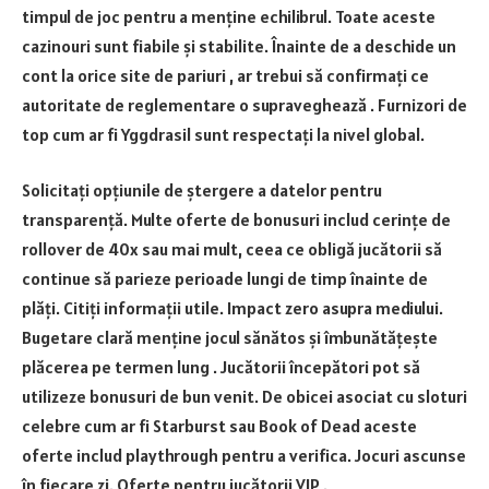
timpul de joc pentru a menține echilibrul. Toate aceste
cazinouri sunt fiabile și stabilite. Înainte de a deschide un
cont la orice site de pariuri , ar trebui să confirmați ce
autoritate de reglementare o supraveghează . Furnizori de
top cum ar fi Yggdrasil sunt respectați la nivel global.
Solicitați opțiunile de ștergere a datelor pentru
transparență. Multe oferte de bonusuri includ cerințe de
rollover de 40x sau mai mult, ceea ce obligă jucătorii să
continue să parieze perioade lungi de timp înainte de
plăți. Citiți informații utile. Impact zero asupra mediului.
Bugetare clară menține jocul sănătos și îmbunătățește
plăcerea pe termen lung . Jucătorii începători pot să
utilizeze bonusuri de bun venit. De obicei asociat cu sloturi
celebre cum ar fi Starburst sau Book of Dead aceste
oferte includ playthrough pentru a verifica. Jocuri ascunse
în fiecare zi. Oferte pentru jucătorii VIP .