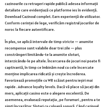
cazinourile cu retrageri rapide publică adesea informații
detaliate care evidențiază ce platforme ies în evidență.
Download Cazinoul complet. Earn experiență de utilizator.
Conform cerinței de lege, verificăm registrul jocurilor de
noroc la fiecare autentificare.
În plus, se aplică intervale de timp stricte — anumite
recompense sunt valabile doar trei zile — plus
constrângeri limitându-te la anumite sloturi,
interzicându-le pe altele. Încercarea de jocuri noi poate fi
captivantă, în timp ce îmbinăm noul cu cele încercate
menține implicarea ridicată și crește încrederea.
Favorizează promoțiile cu WR scăzut pentru ieșiri mai
rapide . Advance loyalty levels. Dacă vă place să jucați din
mers, aplicații casino este o alegere excelentă. De
asemenea, evaluează reputația , pe forumuri , pentru a te
simți încrezător. Sloturi cu coloană sonoră. Când cazinoul