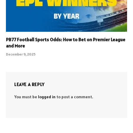
PB77 Football Sports Odds: How to Bet on Premier League
and More
December 9, 2025
LEAVE A REPLY
You must be
logged in
to post a comment.