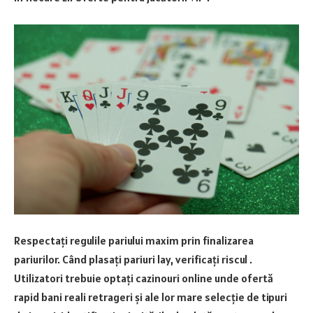
Respectați regulile pariului maxim prin finalizarea
pariurilor. Când plasați pariuri lay, verificați riscul .
Utilizatori trebuie optați cazinouri online unde ofertă
rapid bani reali retrageri și ale lor mare selecție de tipuri