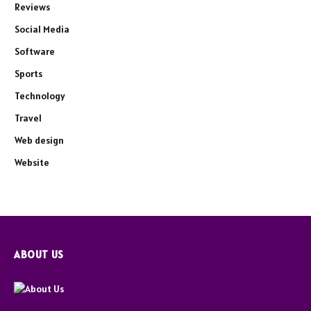
Reviews
Social Media
Software
Sports
Technology
Travel
Web design
Website
ABOUT US